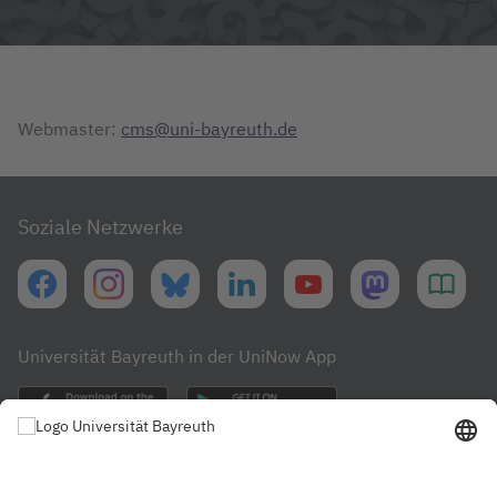
Webmaster:
cms@uni-bayreuth.de
Soziale Netzwerke
Universität Bayreuth in der UniNow App