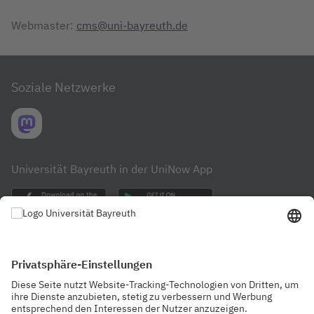
Webmaster:
cms@uni-bayreuth.de
Soziale Netzwerke
Universität Bayreuth in der UniNow App
Häufig besuchte Seiten
Helpdesk
Aktuelle Meldungen