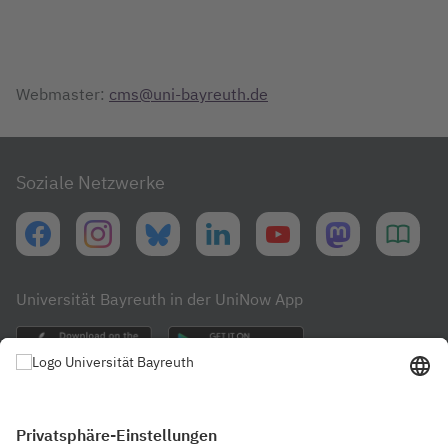
Webmaster:
cms@uni-bayreuth.de
Soziale Netzwerke
Universität Bayreuth in der UniNow App
Häufig besuchte Seiten